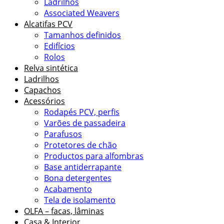
Ladrilhos
Associated Weavers
Alcatifas PCV
Tamanhos definidos
Edifícios
Rolos
Relva sintética
Ladrilhos
Capachos
Acessórios
Rodapés PCV, perfis
Varões de passadeira
Parafusos
Protetores de chão
Productos para alfombras
Base antiderrapante
Bona detergentes
Acabamento
Tela de isolamento
OLFA – facas, lâminas
Casa & Interior