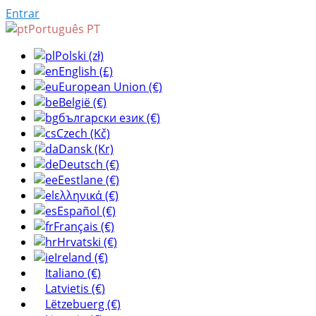
Entrar
Português PT
Polski (zł)
English (£)
European Union (€)
België (€)
български език (€)
Czech (Kč)
Dansk (Kr)
Deutsch (€)
Eestlane (€)
ελληνικά (€)
Español (€)
Français (€)
Hrvatski (€)
Ireland (€)
Italiano (€)
Latvietis (€)
Lëtzebuerg (€)