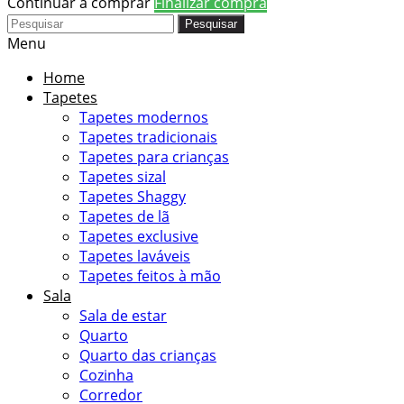
Continuar a comprar
Finalizar compra
Pesquisar
Menu
Home
Tapetes
Tapetes modernos
Tapetes tradicionais
Tapetes para crianças
Tapetes sizal
Tapetes Shaggy
Tapetes de lã
Tapetes exclusive
Tapetes laváveis
Tapetes feitos à mão
Sala
Sala de estar
Quarto
Quarto das crianças
Cozinha
Corredor