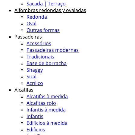
Sacada | Terraço
Alfombras redondas y ovaladas
Redonda
Oval
Outras formas
Passadeiras
Acessórios
Passadeiras modernas
Tradicionais
Base de borracha
Shaggy
Sizal
Acrílico
Alcatifas
Alcatifas à medida
Alcafitas rolo
Infantis à medida
Infantis
Edificios à medida
Edificios