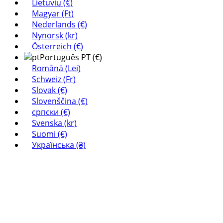
Lietuvių (€)
Magyar (Ft)
Nederlands (€)
Nynorsk (kr)
Österreich (€)
Português PT (€)
Română (Lei)
Schweiz (Fr)
Slovak (€)
Slovenščina (€)
српски (€)
Svenska (kr)
Suomi (€)
Українська (₴)