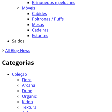
Brinquedos e peluches
Móveis
Cabides
Poltronas / Puffs
Mesas
Cadeiras
Estantes
Saldos !
>
All Blog News
Categorias
Coleção
Fjore
Arcana
Dune
Organic
Kiddo
Textura