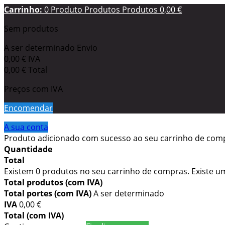
Carrinho:
0
Produto
Produtos
Produtos
0,00 €
Sem produtos
A ser determinado
Envio
0,00 €
IVA
0,00 €
Total
Preços com IVA
Encomendar
A sua conta
Produto adicionado com sucesso ao seu carrinho de com
Quantidade
Total
Existem
0
produtos no seu carrinho de compras.
Existe u
Total produtos (com IVA)
Total portes (com IVA)
A ser determinado
IVA
0,00 €
Total (com IVA)