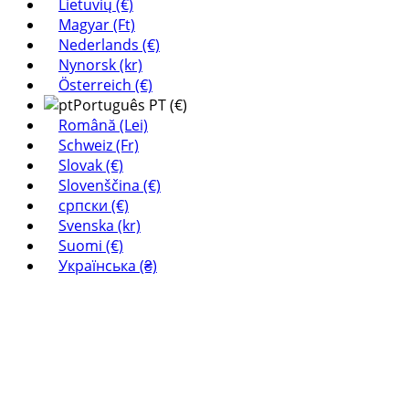
Lietuvių (€)
Magyar (Ft)
Nederlands (€)
Nynorsk (kr)
Österreich (€)
Português PT (€)
Română (Lei)
Schweiz (Fr)
Slovak (€)
Slovenščina (€)
српски (€)
Svenska (kr)
Suomi (€)
Українська (₴)