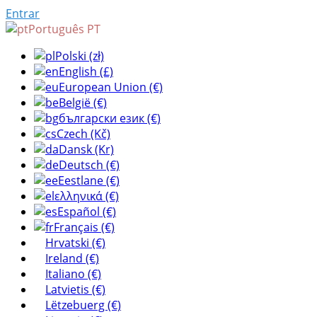
Entrar
Português PT
Polski (zł)
English (£)
European Union (€)
België (€)
български език (€)
Czech (Kč)
Dansk (Kr)
Deutsch (€)
Eestlane (€)
ελληνικά (€)
Español (€)
Français (€)
Hrvatski (€)
Ireland (€)
Italiano (€)
Latvietis (€)
Lëtzebuerg (€)