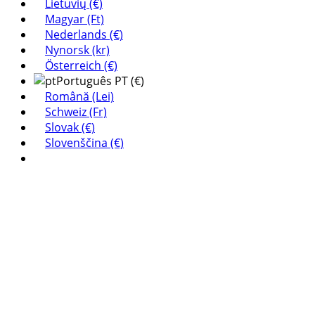
Lietuvių (€)
Magyar (Ft)
Nederlands (€)
Nynorsk (kr)
Österreich (€)
Português PT (€)
Română (Lei)
Schweiz (Fr)
Slovak (€)
Slovenščina (€)