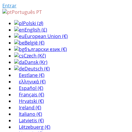
Entrar
Português PT
Polski (zł)
English (£)
European Union (€)
België (€)
български език (€)
Czech (Kč)
Dansk (Kr)
Deutsch (€)
Eestlane (€)
ελληνικά (€)
Español (€)
Français (€)
Hrvatski (€)
Ireland (€)
Italiano (€)
Latvietis (€)
Lëtzebuerg (€)