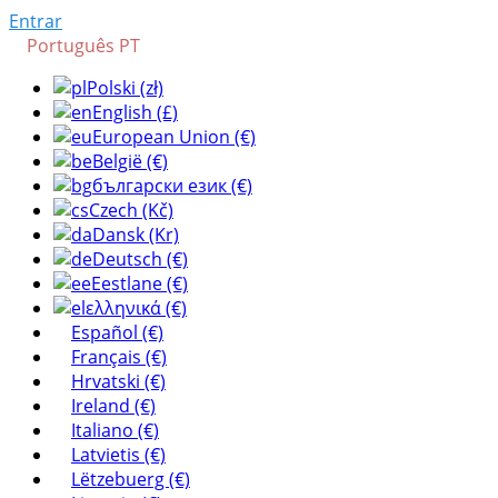
Entrar
Português PT
Polski (zł)
English (£)
European Union (€)
België (€)
български език (€)
Czech (Kč)
Dansk (Kr)
Deutsch (€)
Eestlane (€)
ελληνικά (€)
Español (€)
Français (€)
Hrvatski (€)
Ireland (€)
Italiano (€)
Latvietis (€)
Lëtzebuerg (€)