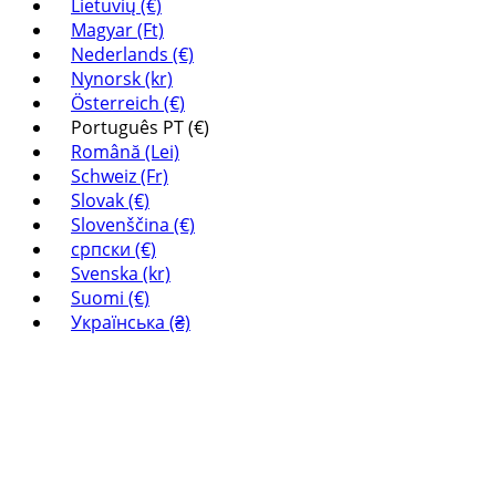
Lietuvių (€)
Magyar (Ft)
Nederlands (€)
Nynorsk (kr)
Österreich (€)
Português PT (€)
Română (Lei)
Schweiz (Fr)
Slovak (€)
Slovenščina (€)
српски (€)
Svenska (kr)
Suomi (€)
Українська (₴)