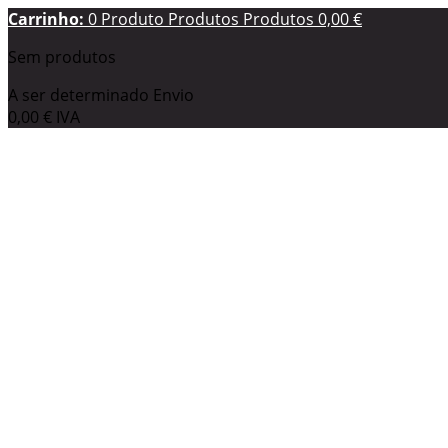
Carrinho:
0
Produto
Produtos
Produtos
0,00 €
Sem produtos
A ser determinado
Envio
0,00 €
IVA
0,00 €
Total
Preços com IVA
Encomendar
A sua conta
Produto adicionado com sucesso ao seu carrinho de com
Quantidade
Total
Existem
0
produtos no seu carrinho de compras.
Existe u
Total produtos (com IVA)
Total portes (com IVA)
A ser determinado
IVA
0,00 €
Total (com IVA)