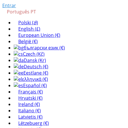
Entrar
Português PT
Polski (zł)
English (£)
European Union (€)
België (€)
български език (€)
Czech (Kč)
Dansk (Kr)
Deutsch (€)
Eestlane (€)
ελληνικά (€)
Español (€)
Français (€)
Hrvatski (€)
Ireland (€)
Italiano (€)
Latvietis (€)
Lëtzebuerg (€)