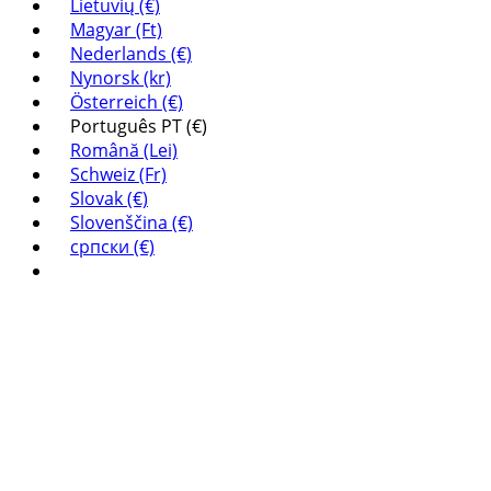
Lietuvių (€)
Magyar (Ft)
Nederlands (€)
Nynorsk (kr)
Österreich (€)
Português PT (€)
Română (Lei)
Schweiz (Fr)
Slovak (€)
Slovenščina (€)
српски (€)