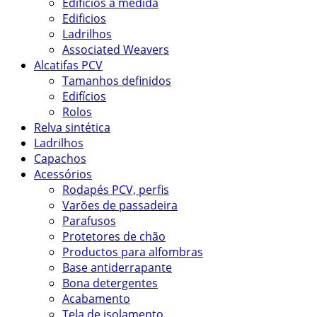
Edificios à medida
Edificios
Ladrilhos
Associated Weavers
Alcatifas PCV
Tamanhos definidos
Edifícios
Rolos
Relva sintética
Ladrilhos
Capachos
Acessórios
Rodapés PCV, perfis
Varões de passadeira
Parafusos
Protetores de chão
Productos para alfombras
Base antiderrapante
Bona detergentes
Acabamento
Tela de isolamento