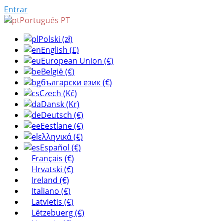
Entrar
Português PT
Polski (zł)
English (£)
European Union (€)
België (€)
български език (€)
Czech (Kč)
Dansk (Kr)
Deutsch (€)
Eestlane (€)
ελληνικά (€)
Español (€)
Français (€)
Hrvatski (€)
Ireland (€)
Italiano (€)
Latvietis (€)
Lëtzebuerg (€)