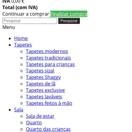
IVA
0,00 €
Total (com IVA)
Continuar a comprar
Finalizar compra
Pesquisar
Menu
Home
Tapetes
Tapetes modernos
Tapetes tradicionais
Tapetes para crianças
Tapetes sizal
Tapetes Shaggy
Tapetes de lã
Tapetes exclusive
Tapetes laváveis
Tapetes feitos à mão
Sala
Sala de estar
Quarto
Quarto das crianças