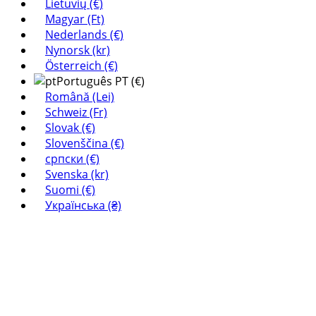
Lietuvių (€)
Magyar (Ft)
Nederlands (€)
Nynorsk (kr)
Österreich (€)
Português PT (€)
Română (Lei)
Schweiz (Fr)
Slovak (€)
Slovenščina (€)
српски (€)
Svenska (kr)
Suomi (€)
Українська (₴)